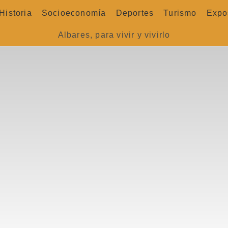
Historia
Socioeconomía
Deportes
Turismo
Expo
Albares, para vivir y vivirlo