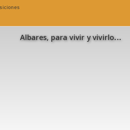
siciones
Albares, para vivir y vivirlo...