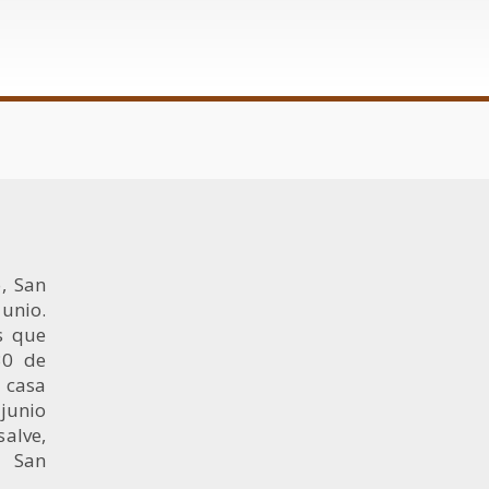
, San
unio.
s que
30 de
 casa
 junio
salve,
e San