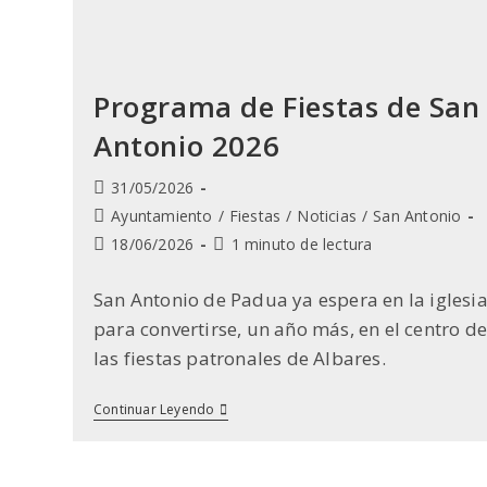
Programa de Fiestas de San
Antonio 2026
Publicación
31/05/2026
de
Categoría
Ayuntamiento
/
Fiestas
/
Noticias
/
San Antonio
la
de
Última
Tiempo
18/06/2026
1 minuto de lectura
entrada:
la
modificación
de
entrada:
de
lectura:
San Antonio de Padua ya espera en la iglesi
la
para convertirse, un año más, en el centro de
entrada:
las fiestas patronales de Albares.
Programa
Continuar Leyendo
De
Fiestas
De
San