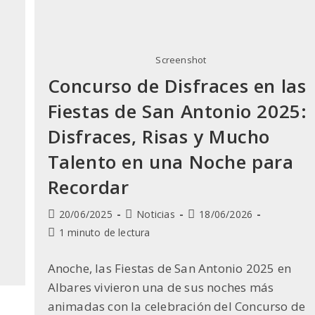
Screenshot
Concurso de Disfraces en las
Fiestas de San Antonio 2025:
Disfraces, Risas y Mucho
Talento en una Noche para
Recordar
a
Publicación
Categoría
Última
20/06/2025
Noticias
18/06/2026
de
de
modificación
Tiempo
1 minuto de lectura
la
la
de
de
entrada:
entrada:
la
lectura:
Anoche, las Fiestas de San Antonio 2025 en
entrada:
Albares vivieron una de sus noches más
animadas con la celebración del Concurso de