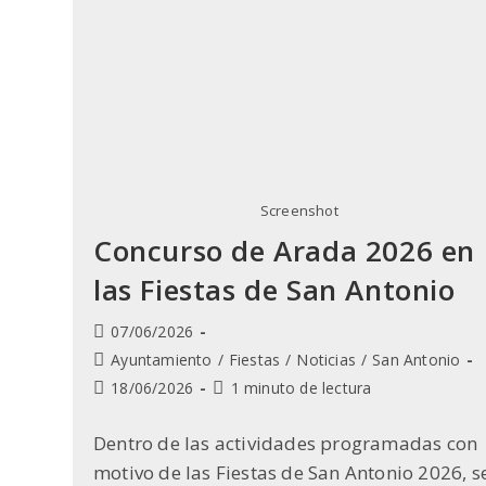
Screenshot
Concurso de Arada 2026 en
las Fiestas de San Antonio
Publicación
07/06/2026
de
Categoría
Ayuntamiento
/
Fiestas
/
Noticias
/
San Antonio
la
de
Última
Tiempo
18/06/2026
1 minuto de lectura
entrada:
la
modificación
de
entrada:
de
lectura:
Dentro de las actividades programadas con
la
motivo de las Fiestas de San Antonio 2026, s
entrada: