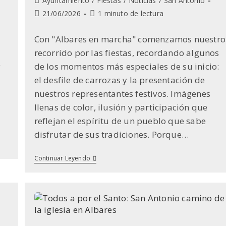
Ayuntamiento
/
Fiestas
/
Noticias
/
San Antonio
la
de
Última
Tiempo
21/06/2026
1 minuto de lectura
entrada:
la
modificación
de
entrada:
de
lectura:
a
Con "Albares en marcha" comenzamos nuestro
la
recorrido por las fiestas, recordando algunos
entrada:
y
de los momentos más especiales de su inicio:
el desfile de carrozas y la presentación de
nuestros representantes festivos. Imágenes
llenas de color, ilusión y participación que
reflejan el espíritu de un pueblo que sabe
disfrutar de sus tradiciones. Porque…
Del
Continuar Leyendo
Pregón
A
Las
Carrozas
¡Albares
En
Marcha!