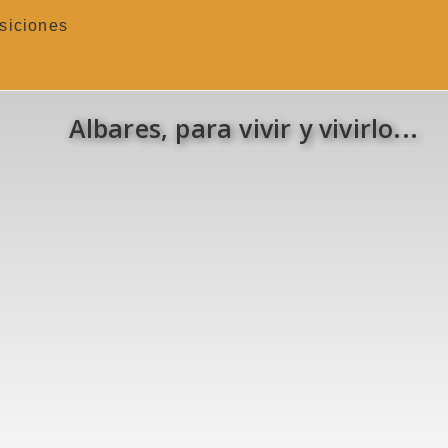
siciones
Albares, para vivir y vivirlo...