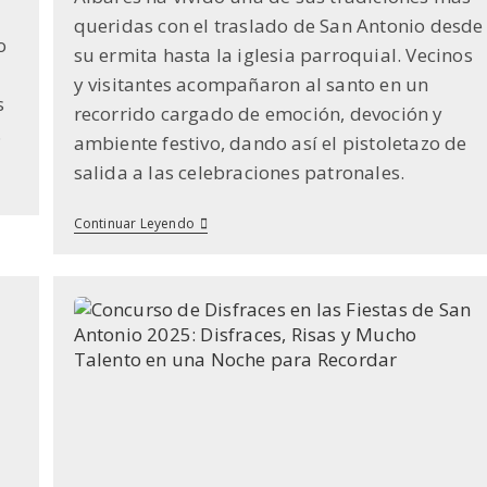
la
queridas con el traslado de San Antonio desde
entrada:
o
su ermita hasta la iglesia parroquial. Vecinos
y visitantes acompañaron al santo en un
s
recorrido cargado de emoción, devoción y
…
ambiente festivo, dando así el pistoletazo de
salida a las celebraciones patronales.
Todos
Continuar Leyendo
A
Por
El
Santo:
San
Antonio
Camino
De
La
Iglesia
En
Albares