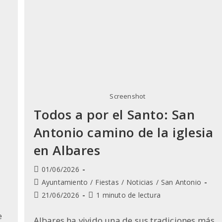
Screenshot
Todos a por el Santo: San
Antonio camino de la iglesia
en Albares
Publicación
01/06/2026
de
Categoría
Ayuntamiento
/
Fiestas
/
Noticias
/
San Antonio
la
de
Última
Tiempo
21/06/2026
1 minuto de lectura
entrada:
la
modificación
de
entrada:
e
de
lectura:
Albares ha vivido una de sus tradiciones más