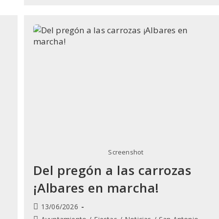
Vuelve
A
Su
Ermita
Entre
Multitud
De
Fieles
Screenshot
Del pregón a las carrozas
¡Albares en marcha!
Publicación
13/06/2026
de
Categoría