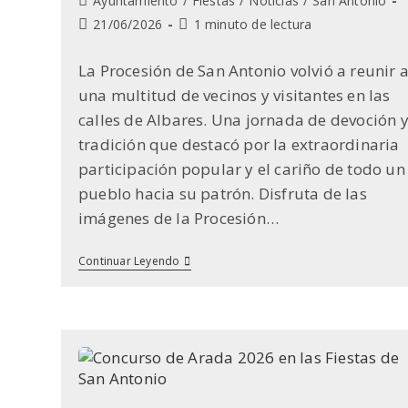
Ayuntamiento
/
Fiestas
/
Noticias
/
San Antonio
la
de
Última
Tiempo
21/06/2026
1 minuto de lectura
entrada:
la
modificación
de
entrada:
de
lectura:
La Procesión de San Antonio volvió a reunir 
la
una multitud de vecinos y visitantes en las
entrada:
calles de Albares. Una jornada de devoción 
tradición que destacó por la extraordinaria
participación popular y el cariño de todo un
pueblo hacia su patrón. Disfruta de las
imágenes de la Procesión…
Procesión
Continuar Leyendo
De
San
Antonio
2026