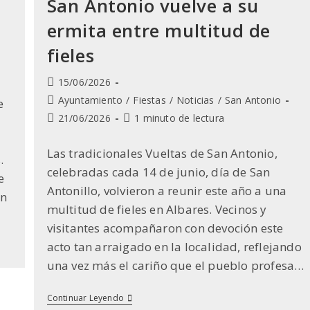
San Antonio vuelve a su
ermita entre multitud de
fieles
Publicación
15/06/2026
de
Categoría
Ayuntamiento
/
Fiestas
/
Noticias
/
San Antonio
e
la
de
Última
Tiempo
21/06/2026
1 minuto de lectura
entrada:
la
modificación
de
entrada:
de
lectura:
Las tradicionales Vueltas de San Antonio,
.
la
celebradas cada 14 de junio, día de San
entrada:
e
Antonillo, volvieron a reunir este año a una
en
multitud de fieles en Albares. Vecinos y
visitantes acompañaron con devoción este
acto tan arraigado en la localidad, reflejando
una vez más el cariño que el pueblo profesa…
San
Continuar Leyendo
Antonio