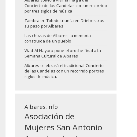
Albares volvió a vivir la magia del
Concierto de las Candelas con un recorrido
por tres siglos de música
Zambra en Toledo triunfa en Driebes tras
su paso por Albares
Las chozas de Albares: la memoria
construida de un pueblo
Wad-Al-Hayara pone el broche final a la
Semana Cultural de Albares
Albares celebrará el tradicional Concierto
de las Candelas con un recorrido por tres
siglos de música.
Albares.info
Asociación de
Mujeres San Antonio