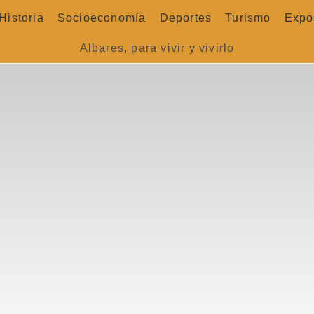
Historia
Socioeconomía
Deportes
Turismo
Expo
Albares, para vivir y vivirlo