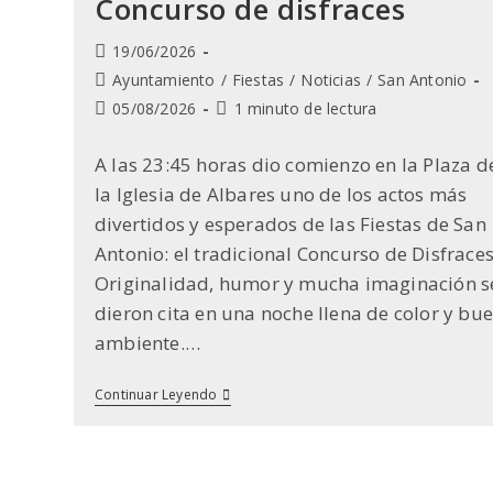
Concurso de disfraces
Publicación
19/06/2026
de
Categoría
Ayuntamiento
/
Fiestas
/
Noticias
/
San Antonio
la
de
Última
Tiempo
05/08/2026
1 minuto de lectura
entrada:
la
modificación
de
entrada:
de
lectura:
A las 23:45 horas dio comienzo en la Plaza d
la
la Iglesia de Albares uno de los actos más
entrada:
divertidos y esperados de las Fiestas de San
Antonio: el tradicional Concurso de Disfraces
Originalidad, humor y mucha imaginación s
dieron cita en una noche llena de color y bu
ambiente.…
Concurso
Continuar Leyendo
De
Disfraces