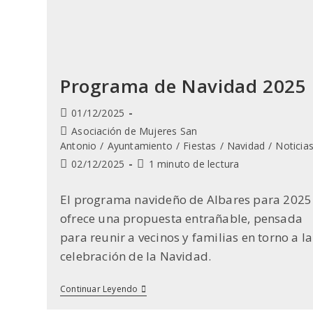
Programa de Navidad 2025
Publicación
01/12/2025
de
Categoría
Asociación de Mujeres San
la
de
Antonio
/
Ayuntamiento
/
Fiestas
/
Navidad
/
Noticia
entrada:
la
Última
Tiempo
02/12/2025
1 minuto de lectura
entrada:
modificación
de
de
lectura:
El programa navideño de Albares para 2025
la
ofrece una propuesta entrañable, pensada
entrada:
para reunir a vecinos y familias en torno a la
celebración de la Navidad.
Programa
Continuar Leyendo
De
Navidad