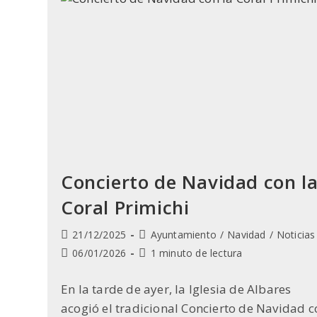
Y
Talento
Local
Concierto de Navidad con l
Coral Primichi
Publicación
Categoría
21/12/2025
Ayuntamiento
/
Navidad
/
Noticias
de
de
Última
Tiempo
06/01/2026
1 minuto de lectura
la
la
modificación
de
entrada:
entrada:
de
lectura:
En la tarde de ayer, la Iglesia de Albares
la
acogió el tradicional Concierto de Navidad c
entrada: