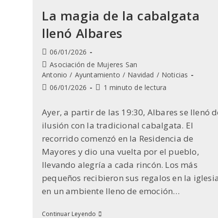
La magia de la cabalgata
llenó Albares
Publicación
06/01/2026
de
Categoría
Asociación de Mujeres San
la
de
Antonio
/
Ayuntamiento
/
Navidad
/
Noticias
entrada:
la
Última
Tiempo
06/01/2026
1 minuto de lectura
entrada:
modificación
de
de
lectura:
Ayer, a partir de las 19:30, Albares se llenó d
la
ilusión con la tradicional cabalgata. El
entrada:
recorrido comenzó en la Residencia de
Mayores y dio una vuelta por el pueblo,
llevando alegría a cada rincón. Los más
pequeños recibieron sus regalos en la iglesia
en un ambiente lleno de emoción…
La
Continuar Leyendo