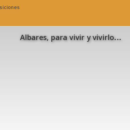
siciones
Albares, para vivir y vivirlo...