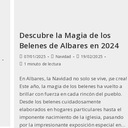
Descubre la Magia de los
Belenes de Albares en 2024
Publicación
Categoría
Última
07/01/2025
Navidad
19/02/2025
s
de
de
modificación
Tiempo
1 minuto de lectura
la
la
de
de
entrada:
entrada:
la
lectura:
En Albares, la Navidad no solo se vive, ¡se crea!
entrada:
Este año, la magia de los belenes ha vuelto a
brillar con fuerza en cada rincón del pueblo.
Desde los belenes cuidadosamente
elaborados en hogares particulares hasta el
imponente nacimiento de la iglesia, pasando
por la impresionante exposición especial en…