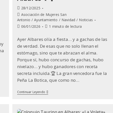
Publicación
28/12/2025
de
Categoría
Asociación de Mujeres San
la
de
Antonio
/
Ayuntamiento
/
Navidad
/
Noticias
entrada:
la
Última
Tiempo
06/01/2026
1 minuto de lectura
entrada:
modificación
de
de
lectura:
Ayer Albares olía a fiesta… y a gachas de las
la
oy
de verdad. De esas que no solo llenan el
entrada:
na
estómago, sino que te abrazan el alma.
Porque sí, hubo concurso de gachas, hubo
nivelazo… y hubo ganadores con receta
secreta incluida.🏆 La gran vencedora fue la
Peña La Botica, que como no…
🥄
Continuar Leyendo
✨
¡Gachas
Con
Superpoderes!
La