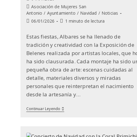
de
Categoría
Asociación de Mujeres San
la
de
Antonio
/
Ayuntamiento
/
Navidad
/
Noticias
entrada:
la
Última
Tiempo
06/01/2026
1 minuto de lectura
entrada:
modificación
de
de
lectura:
Estas fiestas, Albares se ha llenado de
la
tradición y creatividad con la Exposición de
entrada:
Belenes realizada por artistas locales, que h
ha sido clausurada. Cada montaje ha sido u
pequeña obra de arte: escenas cuidadas al
detalle, materiales diversos y miradas
personales que reinterpretan el nacimiento
desde la artesanía y…
Exposición
Continuar Leyendo
De
Belenes
En
Albares:
Tradición