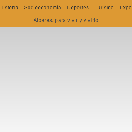
Historia
Socioeconomía
Deportes
Turismo
Expo
Albares, para vivir y vivirlo