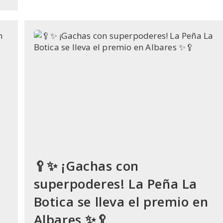
La
Iglesia
De
Albares:
Arte,
Tradición
Y
Música
Navideña
🥄✨ ¡Gachas con
superpoderes! La Peña La
Botica se lleva el premio en
Albares ✨🥄