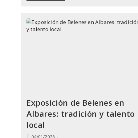
Magia
De
La
Cabalgata
Llenó
Albares
Exposición de Belenes en
Albares: tradición y talento
local
Publicación
04/01/2026