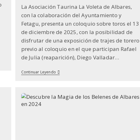
entrada:
entrada:
la
lectura:
o
La Asociación Taurina La Voleta de Albares,
entrada:
con la colaboración del Ayuntamiento y
Fetagu, presenta un coloquio sobre toros el 13
de diciembre de 2025, con la posibilidad de
disfrutar de una exposición de trajes de torero
previo al coloquio en el que participan Rafael
de Julia (reaparición), Diego Valladar…
Coloquio
Continuar Leyendo
Taurino
En
Albares:
«La
Voleta»
Reúne
A
Figuras
Del
Toreo