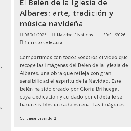
El Belén de la Iglesia de
Albares: arte, tradición y
música navideña
Publicación
Categoría
Última
06/01/2026
Navidad
/
Noticias
30/01/2026
de
de
modificación
Tiempo
1 minuto de lectura
la
la
de
de
entrada:
entrada:
la
lectura:
Compartimos con todos vosotros el video que
entrada:
recoge las imágenes del Belén de la Iglesia de
e
Albares, una obra que refleja con gran
sensibilidad el espíritu de la Navidad. Este
belén ha sido creado por Gloria Brihuega,
cuya dedicación y cuidado por el detalle se
hacen visibles en cada escena. Las imágenes…
,
El
Continuar Leyendo
Belén
De