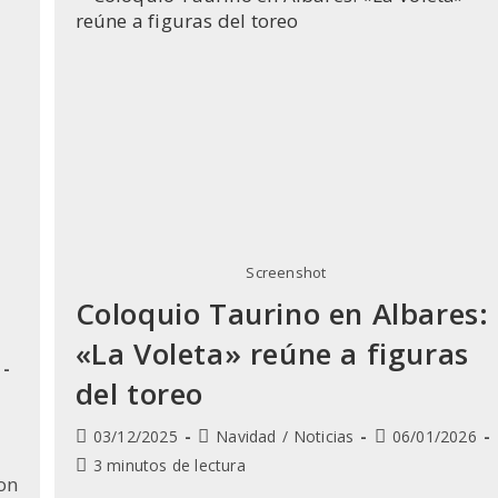
Peña
La
Botica
Se
Lleva
El
Premio
En
Albares
✨
🥄
Screenshot
a
Coloquio Taurino en Albares:
«La Voleta» reúne a figuras
del toreo
Publicación
Categoría
Última
03/12/2025
Navidad
/
Noticias
06/01/2026
de
de
modificación
Tiempo
3 minutos de lectura
la
la
de
on
de