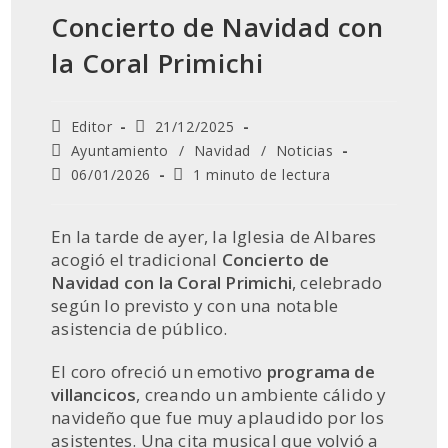
Concierto de Navidad con
la Coral Primichi
Autor
Publicación
Editor
21/12/2025
de
de
Categoría
Ayuntamiento
/
Navidad
/
Noticias
la
la
de
Última
Tiempo
06/01/2026
1 minuto de lectura
entrada:
entrada:
la
modificación
de
entrada:
de
lectura:
la
En la tarde de ayer, la Iglesia de Albares
entrada:
acogió el tradicional
Concierto de
Navidad con la Coral Primichi
, celebrado
según lo previsto y con una notable
asistencia de público.
El coro ofreció un emotivo
programa de
villancicos
, creando un ambiente cálido y
navideño que fue muy aplaudido por los
asistentes. Una cita musical que volvió a