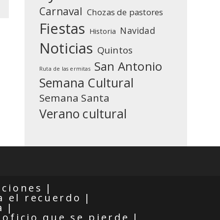
Carnaval
Chozas de pastores
Fiestas
Navidad
Historia
Noticias
Quintos
San Antonio
Ruta de las ermitas
Semana Cultural
Semana Santa
Verano cultural
iciones
 el recuerdo
a
 oficio que se pierde