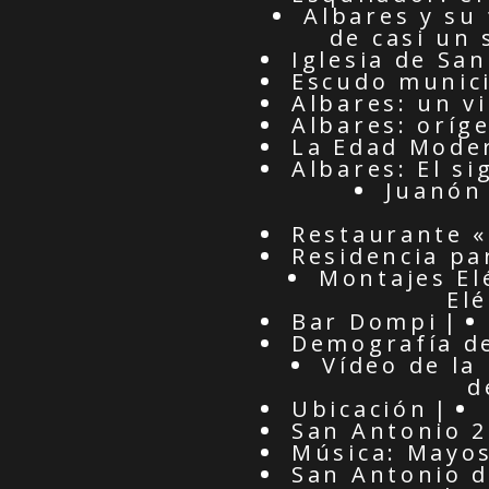
Albares y su
de casi un 
Iglesia de Sa
Escudo munic
Albares: un vi
Albares: oríg
La Edad Mode
Albares: El si
Juanón 
Restaurante «
Residencia pa
Montajes El
El
Bar Dompi
Demografía d
Vídeo de la 
d
Ubicación
San Antonio 
Música: Mayos
San Antonio 