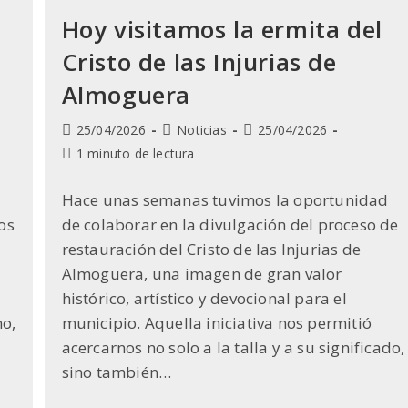
Hoy visitamos la ermita del
Cristo de las Injurias de
Almoguera
Publicación
Categoría
Última
25/04/2026
Noticias
25/04/2026
de
de
modificación
Tiempo
1 minuto de lectura
la
la
de
de
entrada:
entrada:
la
lectura:
Hace unas semanas tuvimos la oportunidad
entrada:
os
de colaborar en la divulgación del proceso de
restauración del Cristo de las Injurias de
Almoguera, una imagen de gran valor
histórico, artístico y devocional para el
no,
municipio. Aquella iniciativa nos permitió
acercarnos no solo a la talla y a su significado,
sino también…