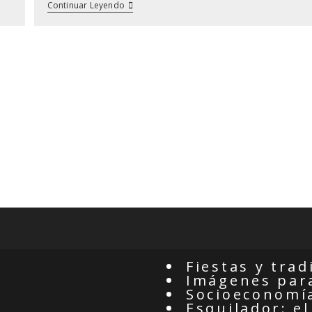
Hoy
Continuar Leyendo
Visitamos
La
Ermita
Del
Cristo
De
Las
Injurias
De
Almoguera
Fiestas y trad
Imágenes para
Socioeconomí
Esquilador: el