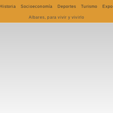
Historia
Socioeconomía
Deportes
Turismo
Expo
Albares, para vivir y vivirlo