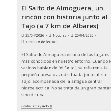
El Salto de Almoguera, un
rincón con historia junto al
Tajo (a 7 km de Albares)
Publicación
Categoría
Última
25/04/2026
Noticias
25/04/2026
de
de
modificación
Tiempo
1 minuto de lectura
la
la
de
de
entrada:
entrada:
la
lectura:
El Salto de Almoguera es uno de los lugares
entrada:
más conocidos en nuestro entorno. Cuando l
vecinos hablan de “el Salto”, se refieren a la
pequeña presa o azud situada junto al río
Tajo, acompañada de la antigua central
hidroeléctrica. No se trata de un gran panta
sino de una…
El
Continuar Leyendo
Salto