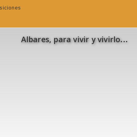
siciones
Albares, para vivir y vivirlo...