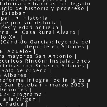
 fábrica de harinas: un legado
siglo de historia y progreso
n Esteban
ipal
Historia
aje por su historia
enes y edad antigua
rna
Casa Rural Alvaro
glo XX.
(Cándido García): leyenda del
deporte en Albares
El Abuelo»
ra mayores San Antonio
éctricos Rincón: Instalaciones
éctricas con Sede en Albares
Sala de ordeño
e Albares
reforma integral de la Iglesia
e San Esteban – marzo 2023
Deportes
2024 programa
 a la Virgen
de Padua