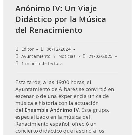
Anónimo IV: Un Viaje
Didáctico por la Música
del Renacimiento
Autor
Publicación
Editor
06/12/2024
de
de
Categoría
Última
Ayuntamiento
/
Noticias
21/02/2025
la
la
de
modificación
Tiempo
1 minuto de lectura
entrada:
entrada:
la
de
de
entrada:
la
lectura:
entrada:
Esta tarde, a las 19:00 horas, el
Ayuntamiento de Albares se convirtió en
escenario de una experiencia única de
música e historia con la actuación
del
Ensemble Anónimo IV
. Este grupo,
especializado en la música del
Renacimiento español, ofreció un
concierto didáctico que fascinó a los