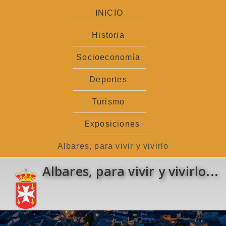
Ir
INICIO
al
contenido
Historia
Socioeconomía
Deportes
Turismo
Exposiciones
Albares, para vivir y vivirlo
Albares, para vivir y vivirlo...