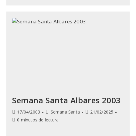
Santa
Albares
2004
Semana Santa Albares 2003
Publicación
Categoría
Última
17/04/2003
Semana Santa
21/02/2025
de
de
modificación
Tiempo
0 minutos de lectura
la
la
de
de
entrada:
entrada:
la
lectura: