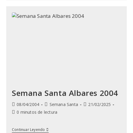
Albares
2005
Semana Santa Albares 2004
Publicación
Categoría
Última
08/04/2004
Semana Santa
21/02/2025
de
de
modificación
Tiempo
0 minutos de lectura
la
la
de
de
entrada:
entrada:
la
lectura:
entrada:
Semana
Continuar Leyendo