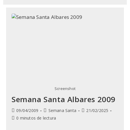
Screenshot
Semana Santa Albares 2009
Publicación
Categoría
Última
09/04/2009
Semana Santa
21/02/2025
de
de
modificación
Tiempo
0 minutos de lectura
la
la
de
de
entrada:
entrada:
la
lectura: