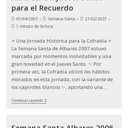
2009)
para el Recuerdo
Publicación
Categoría
Última
05/04/2007
Semana Santa
21/02/2025
de
de
modificación
Tiempo
1 minuto de lectura
la
la
de
de
entrada:
entrada:
la
lectura:
⭐ Una Jornada Histórica para la Cofradía ⭐
entrada:
La Semana Santa de Albares 2007 estuvo
marcada por momentos inolvidables y una
gran novedad en el Jueves Santo. ✨ Por
primera vez, la Cofradía utilizó los hábitos
morados en esta jornada, con la variante de
los capirotes blancos ✨, aportando una…
Semana
Continuar Leyendo
Santa
2007
En
Albares:
Un
Semana Santa Albares 2006
Jueves