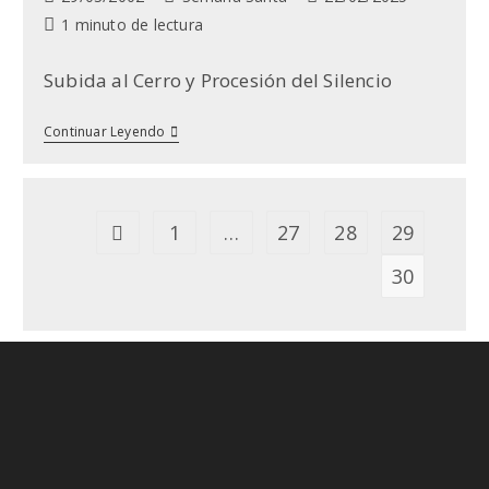
de
de
modificación
Tiempo
1 minuto de lectura
la
la
de
de
entrada:
entrada:
la
lectura:
Subida al Cerro y Procesión del Silencio
entrada:
Semana
Continuar Leyendo
Santa
De
Albares
2002
1
…
27
28
29
Ir a la página anterior
30