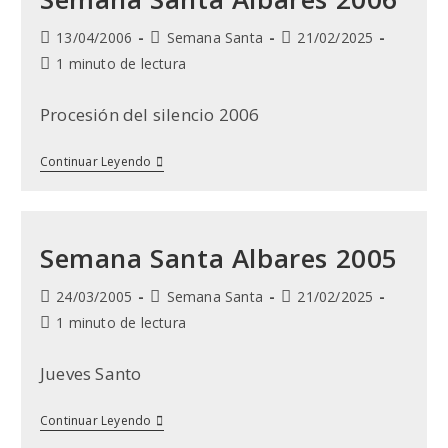
Santo
Para
Publicación
Categoría
Última
13/04/2006
Semana Santa
21/02/2025
El
de
de
modificación
Tiempo
Recuerdo
1 minuto de lectura
la
la
de
de
entrada:
entrada:
la
lectura:
Procesión del silencio 2006
entrada:
Semana
Continuar Leyendo
Santa
Albares
2006
Semana Santa Albares 2005
Publicación
Categoría
Última
24/03/2005
Semana Santa
21/02/2025
de
de
modificación
Tiempo
1 minuto de lectura
la
la
de
de
entrada:
entrada:
la
lectura:
Jueves Santo
entrada:
Semana
Continuar Leyendo
Santa