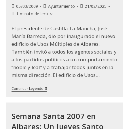
Publicación
Categoría
Última
05/03/2009
Ayuntamiento
21/02/2025
de
de
modificación
Tiempo
1 minuto de lectura
la
la
de
de
entrada:
entrada:
la
lectura:
El presidente de Castilla-La Mancha, José
entrada:
María Barreda, dio por inaugurado el nuevo
edificio de Usos Múltiples de Albares.
También invitó a todos los agentes sociales y
a los partidos políticos a un comportamiento
“noble y leal” y a trabajar todos juntos en la
misma dirección. El edificio de Usos…
Inauguración
Continuar Leyendo
Del
Ayuntamiento
De
Albares
(5
Semana Santa 2007 en
De
Marzo
Albares: Un Jueves Santo
De