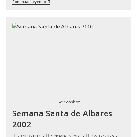
entrada:
Semana
Continuar Leyendo
Santa
Albares
2003
Screenshot
Semana Santa de Albares
2002
Publicación
Categoría
Última
29/03/2002
Semana Santa
22/02/2025