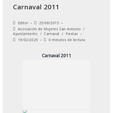
Carnaval 2011
Autor
Publicación
Editor
25/08/2015
de
de
Categoría
Asociación de Mujeres San Antonio
/
la
la
de
Ayuntamiento
/
Carnaval
/
Fiestas
entrada:
entrada:
la
Última
Tiempo
19/02/2025
0 minutos de lectura
entrada:
modificación
de
de
lectura:
la
Carnaval 2011
entrada: