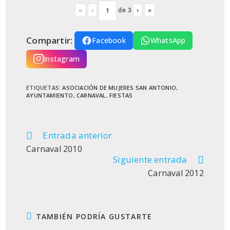
«
‹
de
3
›
»
Compartir:
Facebook
WhatsApp
Instagram
ETIQUETAS
:
ASOCIACIÓN DE MUJERES SAN ANTONIO
,
AYUNTAMIENTO
,
CARNAVAL
,
FIESTAS
Entrada anterior
Leer
más
Carnaval 2010
artículos
Siguiente entrada
Carnaval 2012
TAMBIÉN PODRÍA GUSTARTE