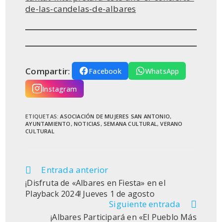
de-las-candelas-de-albares
Compartir:
Facebook
WhatsApp
Instagram
ETIQUETAS
:
ASOCIACIÓN DE MUJERES SAN ANTONIO
,
AYUNTAMIENTO
,
NOTICIAS
,
SEMANA CULTURAL
,
VERANO
CULTURAL
Entrada anterior
Leer
más
¡Disfruta de «Albares en Fiesta» en el
artículos
Playback 2024! Jueves 1 de agosto
Siguiente entrada
¡Albares Participará en «El Pueblo Más