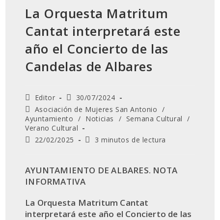
La Orquesta Matritum
Cantat interpretará este
año el Concierto de las
Candelas de Albares
Autor
Publicación
Editor
30/07/2024
de
de
Categoría
Asociación de Mujeres San Antonio
/
la
la
de
Ayuntamiento
/
Noticias
/
Semana Cultural
/
entrada:
entrada:
la
Verano Cultural
entrada:
Última
Tiempo
22/02/2025
3 minutos de lectura
modificación
de
de
lectura:
la
AYUNTAMIENTO DE ALBARES. NOTA
entrada:
INFORMATIVA
La Orquesta Matritum Cantat
interpretará este año el Concierto de las