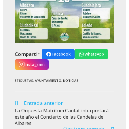
Compartir:
Facebook
WhatsApp
Instagram
ETIQUETAS
:
AYUNTAMIENTO
,
NOTICIAS
Entrada anterior
Leer
más
La Orquesta Matritum Cantat interpretará
artículos
este año el Concierto de las Candelas de
Albares