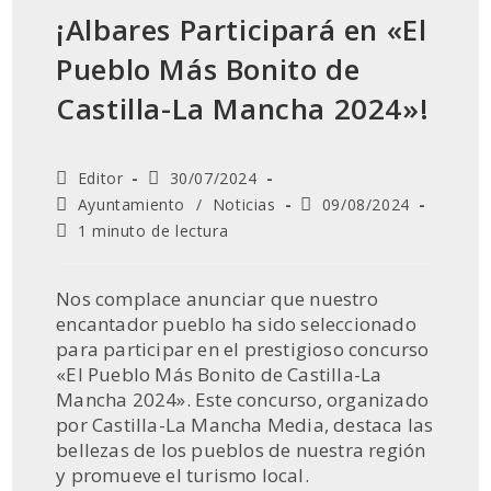
¡Albares Participará en «El
Pueblo Más Bonito de
Castilla-La Mancha 2024»!
Autor
Publicación
Editor
30/07/2024
de
de
Categoría
Última
Ayuntamiento
/
Noticias
09/08/2024
la
la
de
modificación
Tiempo
1 minuto de lectura
entrada:
entrada:
la
de
de
entrada:
la
lectura:
entrada:
Nos complace anunciar que nuestro
encantador pueblo ha sido seleccionado
para participar en el prestigioso concurso
«El Pueblo Más Bonito de Castilla-La
Mancha 2024». Este concurso, organizado
por Castilla-La Mancha Media, destaca las
bellezas de los pueblos de nuestra región
y promueve el turismo local.