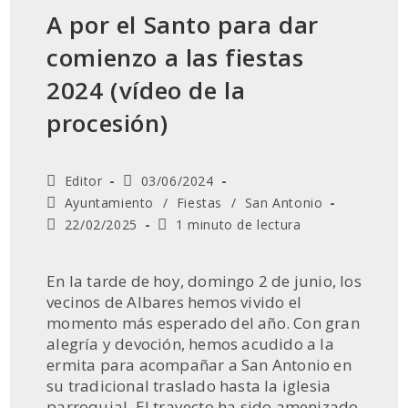
A por el Santo para dar
comienzo a las fiestas
2024 (vídeo de la
procesión)
Autor
Publicación
Editor
03/06/2024
de
de
Categoría
Ayuntamiento
/
Fiestas
/
San Antonio
la
la
de
Última
Tiempo
22/02/2025
1 minuto de lectura
entrada:
entrada:
la
modificación
de
entrada:
de
lectura:
la
En la tarde de hoy, domingo 2 de junio, los
entrada:
vecinos de Albares hemos vivido el
momento más esperado del año. Con gran
alegría y devoción, hemos acudido a la
ermita para acompañar a San Antonio en
su tradicional traslado hasta la iglesia
parroquial. El trayecto ha sido amenizado