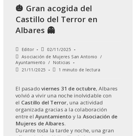
🎃 Gran acogida del
Castillo del Terror en
Albares 👻
Autor
Publicación
Editor
02/11/2025
de
de
Categoría
Asociación de Mujeres San Antonio
/
la
la
de
Ayuntamiento
/
Noticias
entrada:
entrada:
la
Última
Tiempo
21/11/2025
1 minuto de lectura
entrada:
modificación
de
de
lectura:
la
El pasado
viernes 31 de octubre
, Albares
entrada:
volvió a vivir una noche inolvidable con
el
Castillo del Terror
, una actividad
organizada gracias a la colaboración
entre el
Ayuntamiento
y la
Asociación de
Mujeres de Albares
.
Durante toda la tarde y noche, una gran