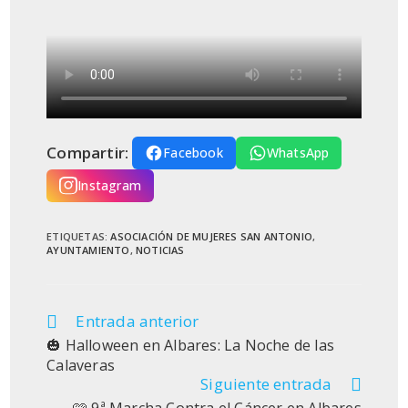
Compartir:
Facebook
WhatsApp
Instagram
ETIQUETAS
:
ASOCIACIÓN DE MUJERES SAN ANTONIO
,
AYUNTAMIENTO
,
NOTICIAS
Entrada anterior
Leer
más
🎃 Halloween en Albares: La Noche de las
artículos
Calaveras
Siguiente entrada
🩷 9ª Marcha Contra el Cáncer en Albares