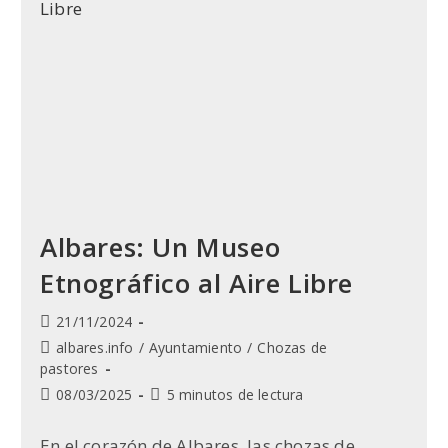
Construida
De
Un
Pueblo
Albares: Un Museo
Etnográfico al Aire Libre
Publicación
21/11/2024
de
Categoría
albares.info
/
Ayuntamiento
/
Chozas de
la
de
pastores
entrada:
la
Última
Tiempo
08/03/2025
5 minutos de lectura
entrada:
modificación
de
de
lectura:
En el corazón de Albares, las chozas de