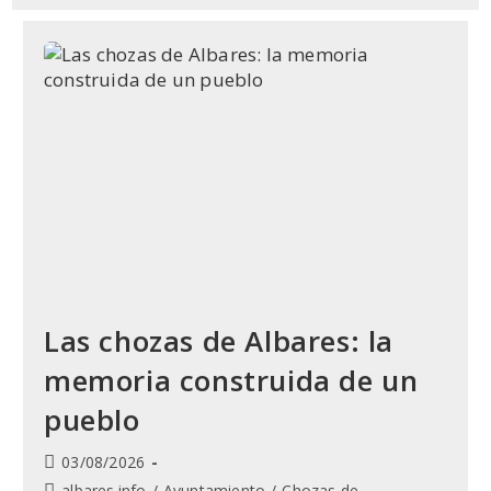
Las chozas de Albares: la
memoria construida de un
pueblo
Publicación
03/08/2026
de
Categoría
albares.info
/
Ayuntamiento
/
Chozas de