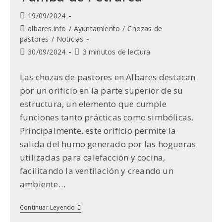
Publicación
19/09/2024
de
Categoría
albares.info
/
Ayuntamiento
/
Chozas de
la
de
pastores
/
Noticias
entrada:
la
Última
Tiempo
30/09/2024
3 minutos de lectura
entrada:
modificación
de
de
lectura:
Las chozas de pastores en Albares destacan
la
por un orificio en la parte superior de su
entrada:
estructura, un elemento que cumple
funciones tanto prácticas como simbólicas.
Principalmente, este orificio permite la
salida del humo generado por las hogueras
utilizadas para calefacción y cocina,
facilitando la ventilación y creando un
ambiente…
Conexión
Continuar Leyendo
Entre