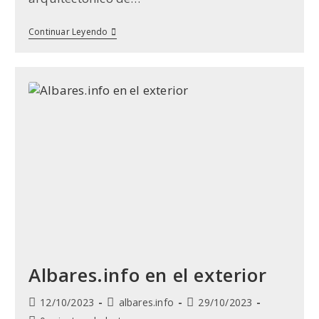
Las
Continuar Leyendo
Chozas
De
Pastores
En
Albares:
Recuperando
El
Patrimonio
Cultural
Y
La
Memoria
Rural
(todas
Las
Semanas
Imágenes
De
Nuevas
Chozas)
Albares.info en el exterior
Publicación
Categoría
Última
12/10/2023
albares.info
29/10/2023
de
de
modificación