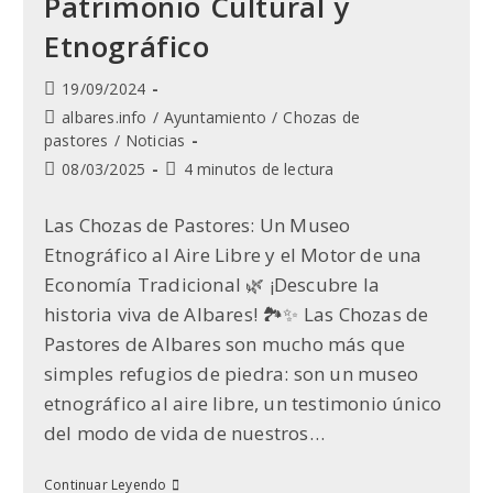
Patrimonio Cultural y
Etnográfico
Publicación
19/09/2024
de
Categoría
albares.info
/
Ayuntamiento
/
Chozas de
la
de
pastores
/
Noticias
entrada:
la
Última
Tiempo
08/03/2025
4 minutos de lectura
entrada:
modificación
de
de
lectura:
Las Chozas de Pastores: Un Museo
la
Etnográfico al Aire Libre y el Motor de una
entrada:
Economía Tradicional 🌿 ¡Descubre la
historia viva de Albares! 🏞️✨ Las Chozas de
Pastores de Albares son mucho más que
simples refugios de piedra: son un museo
etnográfico al aire libre, un testimonio único
del modo de vida de nuestros…
Las
Continuar Leyendo