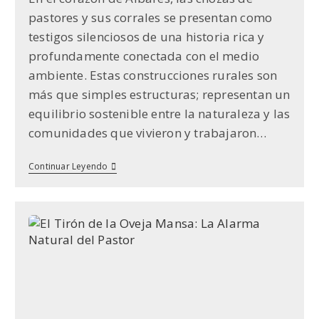
la
pastores y sus corrales se presentan como
entrada:
testigos silenciosos de una historia rica y
profundamente conectada con el medio
ambiente. Estas construcciones rurales son
más que simples estructuras; representan un
equilibrio sostenible entre la naturaleza y las
comunidades que vivieron y trabajaron…
Albares:
Continuar Leyendo
Un
Museo
Etnográfico
Al
Aire
Libre