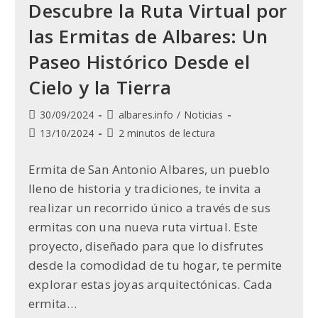
Descubre la Ruta Virtual por
las Ermitas de Albares: Un
Paseo Histórico Desde el
Cielo y la Tierra
Publicación
Categoría
30/09/2024
albares.info
/
Noticias
de
de
Última
Tiempo
13/10/2024
2 minutos de lectura
la
la
modificación
de
entrada:
entrada:
de
lectura:
Ermita de San Antonio Albares, un pueblo
la
lleno de historia y tradiciones, te invita a
entrada:
realizar un recorrido único a través de sus
ermitas con una nueva ruta virtual. Este
proyecto, diseñado para que lo disfrutes
desde la comodidad de tu hogar, te permite
explorar estas joyas arquitectónicas. Cada
ermita…