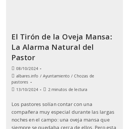
El Tirón de la Oveja Mansa:
La Alarma Natural del
Pastor
Publicación
08/10/2024
de
Categoría
albares.info
/
Ayuntamiento
/
Chozas de
la
de
pastores
entrada:
la
Última
Tiempo
13/10/2024
2 minutos de lectura
entrada:
modificación
de
de
lectura:
Los pastores solían contar con una
la
compañera muy especial durante las largas
entrada:
noches en el campo: una oveja mansa que
siempre se quedaba cerca de ellos. Pero esta