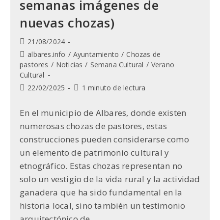
semanas imágenes de
nuevas chozas)
Publicación
21/08/2024
de
Categoría
albares.info
/
Ayuntamiento
/
Chozas de
la
de
pastores
/
Noticias
/
Semana Cultural
/
Verano
entrada:
la
Cultural
entrada:
Última
Tiempo
22/02/2025
1 minuto de lectura
modificación
de
de
lectura:
En el municipio de Albares, donde existen
la
numerosas chozas de pastores, estas
entrada:
construcciones pueden considerarse como
un elemento de patrimonio cultural y
etnográfico. Estas chozas representan no
solo un vestigio de la vida rural y la actividad
ganadera que ha sido fundamental en la
historia local, sino también un testimonio
arquitectónico de…