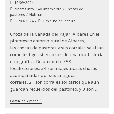
Publicación
16/09/2024
de
Categoría
albares.info
/
Ayuntamiento
/
Chozas de
la
de
pastores
/
Noticias
entrada:
la
Última
Tiempo
30/09/2024
1 minuto de lectura
entrada:
modificación
de
de
lectura:
Choza de la Cañada del Pajar. Albares En el
la
pintoresco entorno rural de Albares,
entrada:
las chozas de pastores y sus corrales se alzan
como testigos silenciosos de una rica historia
etnográfica. De un total de 58
localizaciones, 34 son majestuosas chozas
acompañadas por sus antiguos
corrales, 21 son corrales solitarios que aún
guardan recuerdos del pastoreo, y 3 son…
Chozas
Continuar Leyendo
Y
Corrales
Para