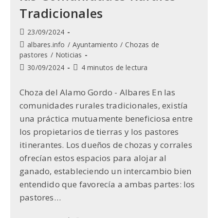
Tradicionales
Publicación
23/09/2024
de
Categoría
albares.info
/
Ayuntamiento
/
Chozas de
la
de
pastores
/
Noticias
entrada:
la
Última
Tiempo
30/09/2024
4 minutos de lectura
entrada:
modificación
de
de
lectura:
Choza del Alamo Gordo - Albares En las
la
comunidades rurales tradicionales, existía
entrada:
una práctica mutuamente beneficiosa entre
los propietarios de tierras y los pastores
itinerantes. Los dueños de chozas y corrales
ofrecían estos espacios para alojar al
ganado, estableciendo un intercambio bien
entendido que favorecía a ambas partes: los
pastores…