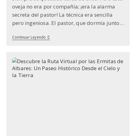
oveja no era por compañía; ¡era la alarma
secreta del pastor! La técnica era sencilla
pero ingeniosa. El pastor, que dormía junto…
El
Continuar Leyendo
Tirón
De
La
Oveja
Mansa:
La
Alarma
Natural
Del
Pastor