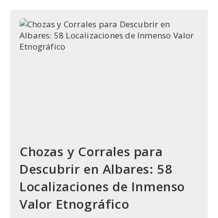
El
Orificio
Superior
De
Las
Chozas
De
Pastores
Y
El
Diseño
De
La
Tumba
De
Petrarca
Chozas y Corrales para
Descubrir en Albares: 58
Localizaciones de Inmenso
Valor Etnográfico