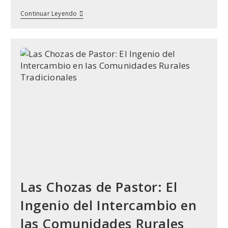
Descubre
Continuar Leyendo
La
Ruta
Virtual
Por
Las
Ermitas
De
Albares:
Un
Paseo
Histórico
Desde
El
Cielo
Y
La
Tierra
Las Chozas de Pastor: El
Ingenio del Intercambio en
las Comunidades Rurales