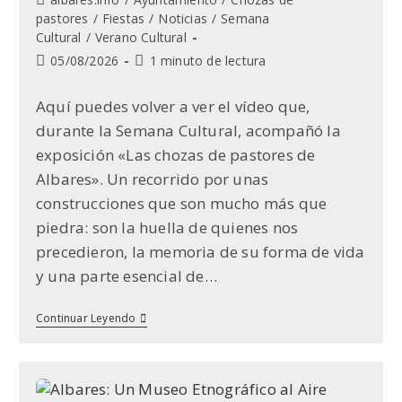
la
de
pastores
/
Fiestas
/
Noticias
/
Semana
entrada:
la
Cultural
/
Verano Cultural
entrada:
Última
Tiempo
05/08/2026
1 minuto de lectura
modificación
de
de
lectura:
Aquí puedes volver a ver el vídeo que,
la
durante la Semana Cultural, acompañó la
entrada:
exposición «Las chozas de pastores de
Albares». Un recorrido por unas
construcciones que son mucho más que
piedra: son la huella de quienes nos
precedieron, la memoria de su forma de vida
y una parte esencial de…
Las
Continuar Leyendo
Chozas
De
Albares:
La
Memoria