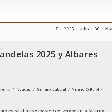
>
2025
>
julio
>
30
>
Not
Candelas 2025 y Albares
miento
/
Noticias
/
Semana Cultural
/
Verano Cultural
vento musical más esperado del verano en la Alcarria