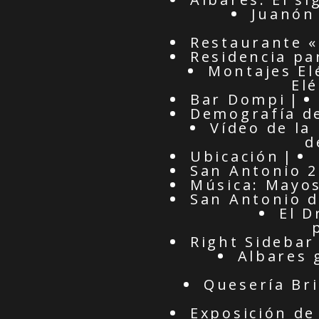
Juanón 
Restaurante «
Residencia pa
Montajes El
El
Bar Dompi
Demografía d
Vídeo de la 
d
Ubicación
San Antonio 
Música: Mayos
San Antonio 
El D
Right Sidebar
Albares 
Quesería Bri
Exposición de