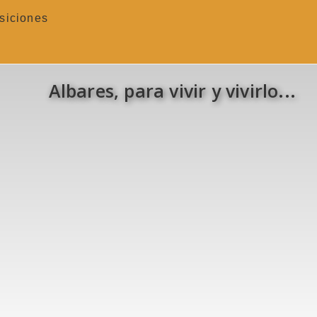
siciones
Albares, para vivir y vivirlo...