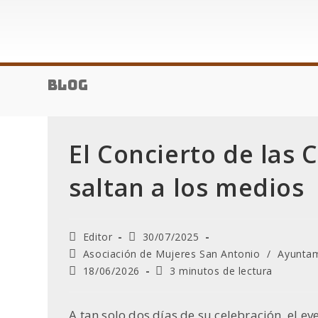
Blog
El Concierto de las 
saltan a los medios
Autor
Publicación
Editor
30/07/2025
de
de
Categoría
Asociación de Mujeres San Antonio
/
Ayunta
la
la
de
Última
Tiempo
18/06/2026
3 minutos de lectura
entrada:
entrada:
la
modificación
de
entrada:
de
lectura:
la
A tan solo dos días de su celebración, el e