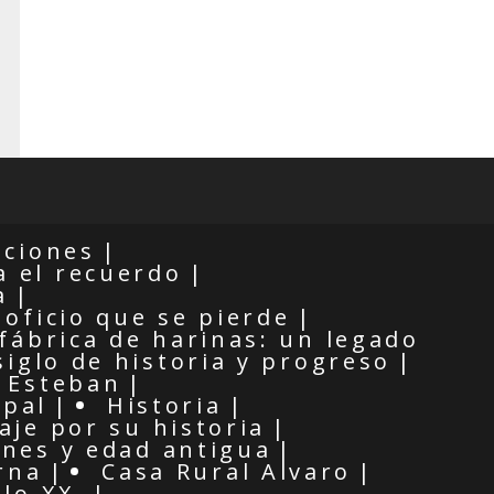
iciones
 el recuerdo
a
 oficio que se pierde
 fábrica de harinas: un legado
siglo de historia y progreso
n Esteban
ipal
Historia
aje por su historia
enes y edad antigua
rna
Casa Rural Alvaro
glo XX.