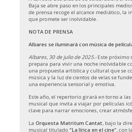
entrada:
Baja se abre paso en los principales medio
de prensa recoge el alcance mediático, la i
que promete ser inolvidable.
NOTA DE PRENSA
Albares se iluminará con música de películ
Albares, 30 de julio de 2025.-
Este próximo s
prepara para vivir una noche inolvidable c
una propuesta artística y cultural que se 
música y la luz de cientos de velas se fun
una experiencia sensorial y emotiva.
Este año, el repertorio girará en torno a l
musical que invita a viajar por películas i
clave para narrar emociones, crear atmósfe
La
Orquesta Matritum Cantat
, bajo la di
musical titulado
“La lírica en el cine”
, con 