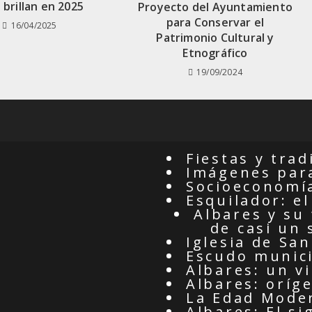
 brillan en 2025
Proyecto del Ayuntamiento
para Conservar el
16/04/2025
Patrimonio Cultural y
Etnográfico
19/09/2024
Fiestas y trad
Imágenes para
Socioeconomí
Esquilador: el
Albares y su
de casi un 
Iglesia de Sa
Escudo munic
Albares: un vi
Albares: oríg
La Edad Mode
Albares: El si