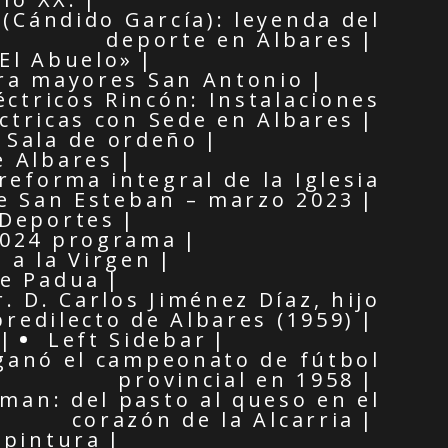
(Cándido García): leyenda del
deporte en Albares
El Abuelo»
ra mayores San Antonio
éctricos Rincón: Instalaciones
éctricas con Sede en Albares
Sala de ordeño
e Albares
reforma integral de la Iglesia
e San Esteban – marzo 2023
Deportes
2024 programa
 a la Virgen
de Padua
r. D. Carlos Jiménez Díaz, hijo
predilecto de Albares (1959)
Left Sidebar
ganó el campeonato de fútbol
provincial en 1958
man: del pasto al queso en el
corazón de la Alcarria
 pintura