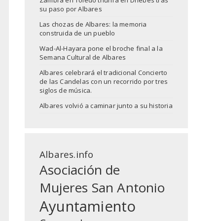
Zambra en Toledo triunfa en Driebes tras
su paso por Albares
Las chozas de Albares: la memoria
construida de un pueblo
Wad-Al-Hayara pone el broche final a la
Semana Cultural de Albares
Albares celebrará el tradicional Concierto
de las Candelas con un recorrido por tres
siglos de música.
Albares volvió a caminar junto a su historia
Albares.info
Asociación de
Mujeres San Antonio
Ayuntamiento