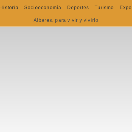
Historia
Socioeconomía
Deportes
Turismo
Expo
Albares, para vivir y vivirlo